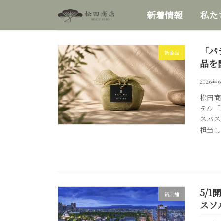
コ
ナ
新着情報
私た
ン
ビ
テ
ゲ
ン
ー
「パ
ツ
シ
新商品
へ
ョ
品を
ス
ン
2026年
キ
に
ッ
移
松田商
プ
動
テル「
スバス
担当し
5/
新店舗
スソ