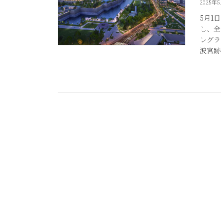
2025年
5月1
し、全
レグラ
波宮跡